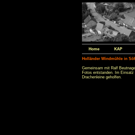
Home
KAP
Holländer Windmühle in Söh
Gemeinsam mit Ralf Beutnagel
Fotos entstanden. Im Einsatz
Drachenleine geholfen.