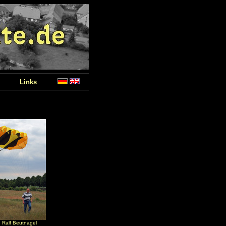
Links
 Ralf Beutnagel