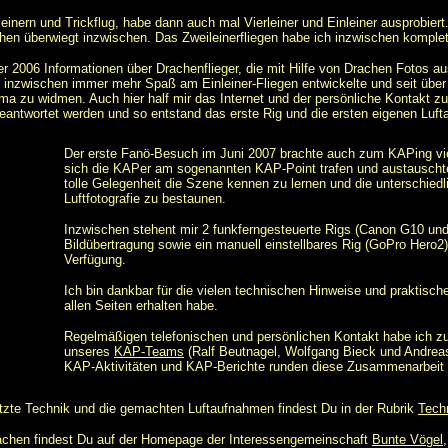
inern und Trickflug, habe dann auch mal Vierleiner und Einleiner ausprobiert
en überwiegt inzwischen. Das Zweileinerfliegen habe ich inzwischen komple
r 2006 Informationen über Drachenflieger, die mit Hilfe von Drachen Fotos a
h inzwischen immer mehr Spaß am Einleiner-Fliegen entwickelte und seit über
ma zu widmen. Auch hier half mir das Internet und der persönliche Kontakt z
beantwortet werden und so entstand das erste Rig und die ersten eigenen Luf
Der erste Fanö-Besuch im Juni 2007 brachte auch zum KAPing vi
sich die KAPer am sogenannten KAP-Point trafen und austauschte
tolle Gelegenheit die Szene kennen zu lernen und die unterschiedl
Luftfotografie zu bestaunen.
Inzwischen stehent mir 2 funkferngesteuerte Rigs (Canon G10 un
Bildübertragung sowie ein manuell einstellbares Rig (GoPro Hero2) f
Verfügung.
Ich bin dankbar für die vielen technischen Hinweise und praktische
allen Seiten erhalten habe.
Regelmäßigen telefonischen und persönlichen Kontakt habe ich zu
unseres
KAP-Teams
(Ralf Beutnagel, Wolfgang Bieck und Andre
KAP-Aktivitäten und KAP-Berichte runden diese Zusammenarbeit 
tzte Technik und die gemachten Luftaufnahmen findest Du in der Rubrik
Tech
achen findest Du auf der Homepage der Interessengemeinschaft
Bunte Vögel