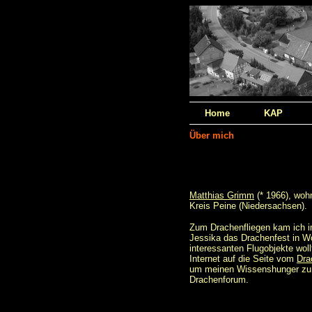
Home
KAP
Über mich
Matthias Grimm
(* 1966), woh
Kreis Peine (Niedersachsen).
Zum Drachenfliegen kam ich i
Jessika das Drachenfest in Wo
interessanten Flugobjekte wol
Internet auf die Seite vom
Dra
um meinen Wissenshunger zu st
Drachenforum.