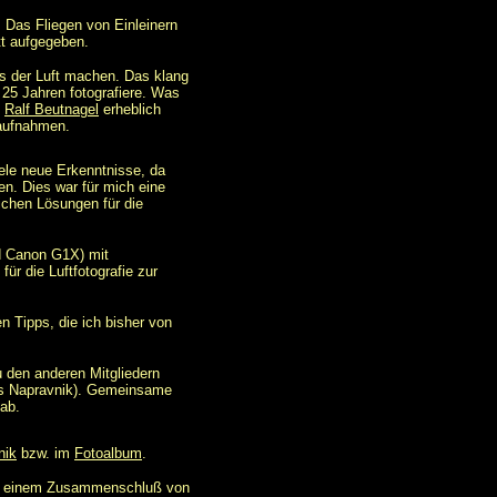
. Das Fliegen von Einleinern
tt aufgegeben.
us der Luft machen. Das klang
 25 Jahren fotografiere. Was
u
Ralf Beutnagel
erheblich
taufnahmen.
ele neue Erkenntnisse, da
n. Dies war für mich eine
ichen Lösungen für die
d Canon G1X) mit
ür die Luftfotografie zur
n Tipps, die ich bisher von
 den anderen Mitgliedern
as Napravnik). Gemeinsame
ab.
nik
bzw. im
Fotoalbum
.
, einem Zusammenschluß von